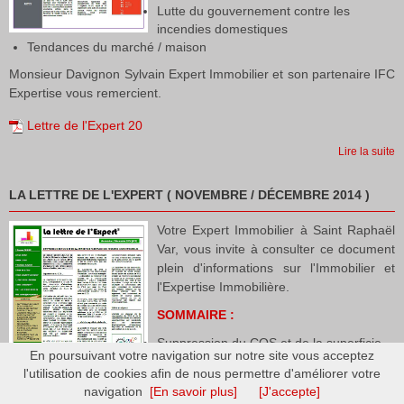
Lutte du gouvernement contre les
incendies domestiques
Tendances du marché / maison
Monsieur Davignon Sylvain Expert Immobilier et son partenaire IFC
Expertise vous remercient.
Lettre de l'Expert 20
Lire la suite
LA LETTRE DE L'EXPERT ( NOVEMBRE / DÉCEMBRE 2014 )
Votre Expert Immobilier à Saint Raphaël
Var, vous invite à consulter ce document
plein d'informations sur l'Immobilier et
l'Expertise Immobilière.
SOMMAIRE :
Suppression du COS et de la superficie
En poursuivant votre navigation sur notre site vous acceptez
minimale des terrains constructibles
l'utilisation de cookies afin de nous permettre d'améliorer votre
Jugement rendu sur la base d'un rapport
navigation
[En savoir plus]
[J'accepte]
d'expertise amiable