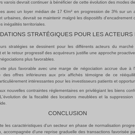
s varois devrait continuer à bénéficier de cette évolution des modes de v
lides avec un loyer médian de 17 €/m² en progression de 3% sur un 
 et urbaines, devrait se maintenir malgré les dispositifs d'encadremen
s inégalités territoriales
.
ATIONS STRATÉGIQUES POUR LES ACTEURS
eurs stratégies se dessinent pour les différents acteurs du marché 
t et le retour progressif des acquéreurs justifie une approche proactiv
négociations plus favorables
.
texte plus favorable avec une marge de négociation accrue due à l
e des offres inférieures aux prix affichés témoigne de ce rééquil
articulièrement intéressantes pour les investisseurs patients et opportun
er aux nouvelles contraintes réglementaires en privilégiant les biens 
'évolution de la fiscalité des locations meublées et la suppression p
ide.
CONCLUSION
e les caractéristiques d'un secteur en phase de normalisation progre
n, accompagnée d'une reprise graduelle des transactions favorisée pa