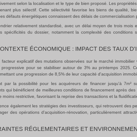
cativement selon la localisation et le type de bien proposé. Les proprié
nant plus sélectif
.
Cette sélectivité favorise les biens de qualité, bi
des défauts énergétiques connaissent des délais de commercialisation p
endrier relativement standardisé, avec un délai moyen de trois mois e
 spécificités du dossier, notamment la complexité des conditions s
CONTEXTE ÉCONOMIQUE :
IMPACT DES TAUX D'
pal facteur explicatif des mutations observées sur le marché immobilie
progressive pour se stabiliser autour de 3% au printemps 2025
.
Ce
ettant une progression de 8,5% de leur capacité d'acquisition immobi
nt par la possibilité pour les acquéreurs de financer jusqu'à 7m² 
ts qui bénéficient de meilleures conditions de financement après des 
oins restrictive, favorisant la reprise des transactions et la fluidifica
ence également les stratégies des investisseurs, qui retrouvent des per
sager des opérations d'acquisition-rénovation, particulièrement att
AINTES RÉGLEMENTAIRES ET ENVIRONNEME