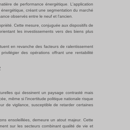
atière de performance énergétique. L'application
nce énergétique, créant une segmentation du marché
ance observés entre le neuf et l'ancien.
opriété
.
Cette mesure, conjuguée aux dispositifs de
orientant les investissements vers des biens plus
ituent en revanche des facteurs de ralentissement
privilégier des opérations offrant une rentabilité
R
cturelles qui dessinent un paysage contrasté mais
ée, même si l'incertitude politique nationale risque
r de vigilance, susceptible de retarder certaines
gions ensoleillées, demeure un atout majeur
.
Cette
ment sur les secteurs combinant qualité de vie et