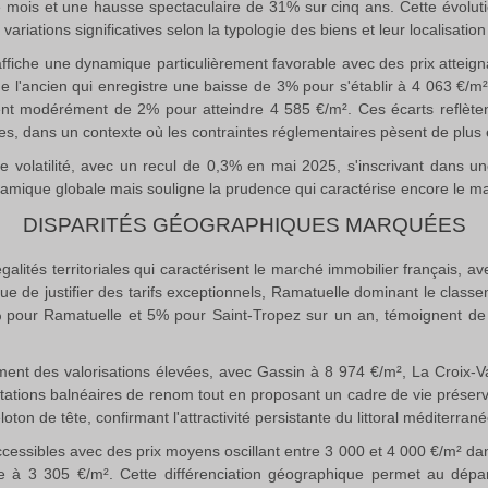
 mois et une hausse spectaculaire de 31% sur cinq ans
.
Cette évolut
ariations significatives selon la typologie des biens et leur localisati
affiche une dynamique particulièrement favorable avec des prix atteig
 l'ancien qui enregistre une baisse de 3% pour s'établir à 4 063 €/m
ent modérément de 2% pour atteindre 4 585 €/m²
.
Ces écarts reflète
, dans un contexte où les contraintes réglementaires pèsent de plus e
ne volatilité, avec un recul de 0,3% en mai 2025, s'inscrivant dans 
namique globale mais souligne la prudence qui caractérise encore le m
DISPARITÉS GÉOGRAPHIQUES MARQUÉES
galités territoriales qui caractérisent le marché immobilier français, a
nue de justifier des tarifs exceptionnels, Ramatuelle dominant le clas
pour Ramatuelle et 5% pour Saint-Tropez sur un an, témoignent de 
ent des valorisations élevées, avec Gassin à 8 974 €/m², La Croix-
stations balnéaires de renom tout en proposant un cadre de vie préser
ton de tête, confirmant l'attractivité persistante du littoral méditerran
accessibles avec des prix moyens oscillant entre 3 000 et 4 000 €/m² da
ne à 3 305 €/m²
.
Cette différenciation géographique permet au dépar