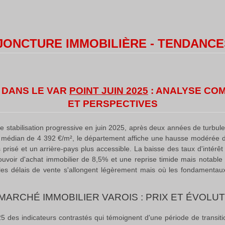
ONJONCTURE IMMOBILIÈRE - TENDANCE
 DANS LE VAR
POINT JUIN 2025
: ANALYSE CO
ET PERSPECTIVES
 stabilisation progressive en juin 2025, après deux années de turbul
x médian de 4 392 €/m², le département affiche une hausse modérée 
rès prisé et un arrière-pays plus accessible
.
La baisse des taux d'intérê
uvoir d'achat immobilier de 8,5% et une reprise timide mais notable 
ù les délais de vente s'allongent légèrement mais où les fondament
MARCHÉ IMMOBILIER VAROIS :
PRIX ET ÉVOLU
 des indicateurs contrastés qui témoignent d'une période de transiti