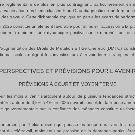
e réglementaire de plus en plus contraignant, particulièrement en m
ur la valorisation des biens classés F ou G au diagnostic de performa
t des travaux
.
Cette dichotomie explique en partie les écarts de perform
2025 constitue un élément favorable pour stimuler l'accession à la pr
tribuer à maintenir une dynamique positive sur le marché, tout en 
t l'augmentation des Droits de Mutation à Titre Onéreux (DMTO) const
ons fiscales obligent les investisseurs à revoir leurs stratégies et 
PERSPECTIVES ET PRÉVISIONS POUR L'AVENI
PRÉVISIONS À COURT ET MOYEN TERME
r les mois à venir s'articulent autour de plusieurs tendances stru
intérêt autour de 3,5% à 4% en 2025 devrait consolider la reprise amorc
lité gouvernementale sur la confiance des ménages constitue un facteu
 renforcée par l'héliotropisme qui pousse les acquéreurs vers les ré
 du télétravail, maintient une pression de la demande particulière