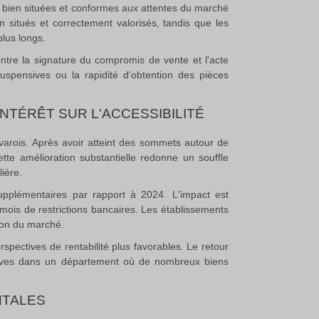
tés bien situées et conformes aux attentes du marché
en situés et correctement valorisés, tandis que les
lus longs.
ntre la signature du compromis de vente et l'acte
uspensives ou la rapidité d'obtention des pièces
INTÉRÊT SUR L'ACCESSIBILITÉ
r varois. Après avoir atteint des sommets autour de
tte amélioration substantielle redonne un souffle
lière
.
supplémentaires par rapport à 2024
.
L'impact est
mois de restrictions bancaires
.
Les établissements
tion du marché.
spectives de rentabilité plus favorables. Le retour
ractives dans un département où de nombreux biens
NTALES