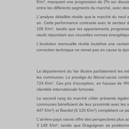
€/m², marquant une progression de 2% sur douze
entre les différents segments du marché, avec des v
L'analyse détaillée révèle que le marché du neuf 
an
.
Cette performance contraste avec le secteur de
105 €/m², tandis que les appartements progress
neufs répondant aux nouvelles normes énergétiques
L'évolution mensuelle révèle toutefois une certai
correction technique ne remet pas en cause la dy
Le département du Var illustre parfaitement les iné
les communes. Le prestige du littoral varois conti
724 €/m²
.
Ces prix d'exception, en hausse de 9% 
clientèle internationale fortunée
.
Le second rang du marché côtier présente égalem
communes bénéficient de leur proximité avec les 
447 €/m²) et Bandol (6 120 €/m²) complètent ce pelo
L'arrière-pays varois offre des perspectives plus 
3 149 €/m², tandis que Draguignan se position