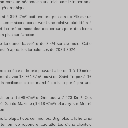
ion masque néanmoins une dichotomie importante
on géographique.
nant 4 899 €/m², soit une progression de 7% sur un
²
.
Les maisons conservent une relative stabilité à 4
nt les préférences des acquéreurs pour des biens
n plus sur l'ancien.
une tendance baissière de 2,4% sur six mois
.
Cette
arché après les turbulences de 2023-2024.
vec des écarts de prix pouvant aller de 1 à 10 selon
sement avec 18 761 €/m², suivi de Saint-Tropez à 16
la résilience de ce marché de luxe porté par une
Valmer à 8 596 €/m² et Grimaud à 7 423 €/m²
.
Ces
vé. Sainte-Maxime (6 619 €/m²), Sanary-sur-Mer (6
éen
.
ns la plupart des communes. Brignoles affiche ainsi
tement de répondre aux attentes d'une clientèle