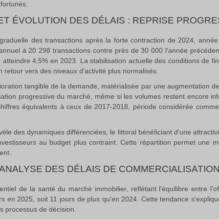
 fortunés.
T ÉVOLUTION DES DÉLAIS :
REPRISE PROGRE
 graduelle des transactions après la forte contraction de 2024, a
annuel à 20 298 transactions contre près de 30 000 l'année précédente
r atteindre 4,5% en 2023
.
La stabilisation actuelle des conditions de
retour vers des niveaux d'activité plus normalisés.
ioration tangible de la demande, matérialisée par une augmentation 
ion progressive du marché, même si les volumes restent encore inféri
chiffres équivalents à ceux de 2017-2018, période considérée comme ré
le des dynamiques différenciées, le littoral bénéficiant d'une attracti
nvestisseurs au budget plus contraint
.
Cette répartition permet une mei
ent.
ANALYSE DES DÉLAIS DE COMMERCIALISATIO
ntiel de la santé du marché immobilier, reflétant l'équilibre entre l'
s en 2025, soit 11 jours de plus qu'en 2024
.
Cette tendance s'expliqu
rs processus de décision.