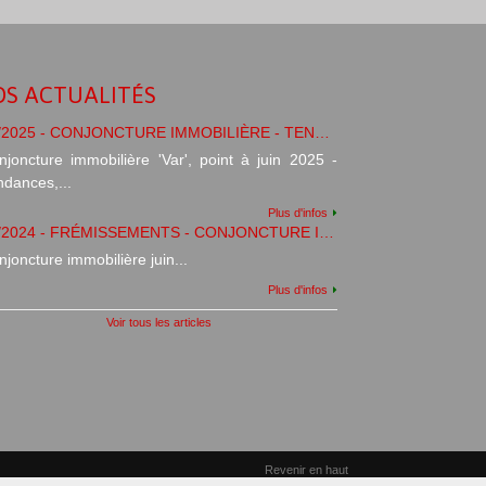
S ACTUALITÉS
06/2025 - CONJONCTURE IMMOBILIÈRE - TENDANCES/PRÉVISIONS
njoncture immobilière 'Var', point à juin 2025 -
ndances,...
Plus d'infos
06/2024 - FRÉMISSEMENTS - CONJONCTURE IMMOBILIÈRE
joncture immobilière juin...
Plus d'infos
Voir tous les articles
Revenir en haut