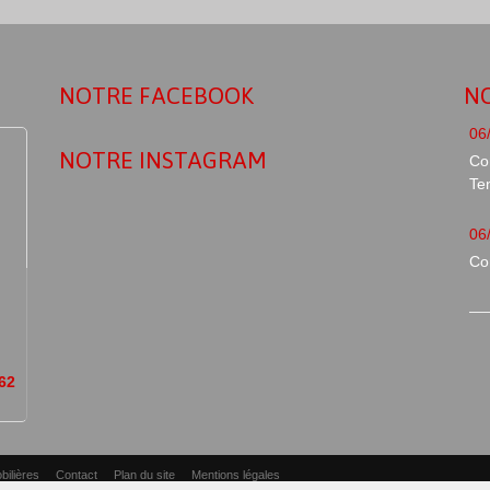
NOTRE FACEBOOK
NO
NOTRE INSTAGRAM
Co
Te
Con
 62
bilières
Contact
Plan du site
Mentions légales