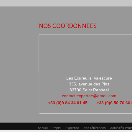
NOS COORDONNÉES
Les Ecureuils, Valescure
335, avenue des Pins
83700 Saint Raphaël
contact.expertae@gmail.com
+33 (0)9 84 34 01 45
+33 (0)6 50 76 66
Accueil
Emploi
Expertise
Nos références
Actualités immo