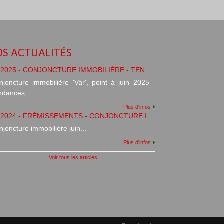
S ACTUALITÉS
06/2025 - CONJONCTURE IMMOBILIÈRE - TENDANCES/PRÉVISIONS
njoncture immobilière 'Var', point à juin 2025 -
ndances,...
Plus d'infos
06/2024 - FRÉMISSEMENTS - CONJONCTURE IMMOBILIÈRE
joncture immobilière juin...
Plus d'infos
Voir tous les articles