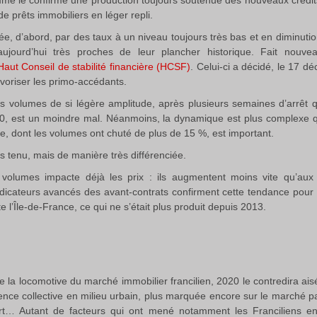
comme le confirme une production toujours soutenue des nouveaux crédits
 prêts immobiliers en léger repli.
e, d’abord, par des taux à un niveau toujours très bas et en diminution 
jourd’hui très proches de leur plancher historique. Fait nouve
Haut Conseil de stabilité financière (HCSF)
. Celui-ci a décidé, le 17 d
avoriser les primo-accédants.
 volumes de si légère amplitude, après plusieurs semaines d’arrêt qu
0, est un moindre mal. Néanmoins, la dynamique est plus complexe qu’il
nce, dont les volumes ont chuté de plus de 15 %, est important.
tes tenu, mais de manière très différenciée.
 volumes impacte déjà les prix : ils augmentent moins vite qu’aux
dicateurs avancés des avant-contrats confirment cette tendance pour P
 l’Île-de-France, ce qui ne s’était plus produit depuis 2013.
re la locomotive du marché immobilier francilien, 2020 le contredira ai
nce collective en milieu urbain, plus marquée encore sur le marché par
t… Autant de facteurs qui ont mené notamment les Franciliens en