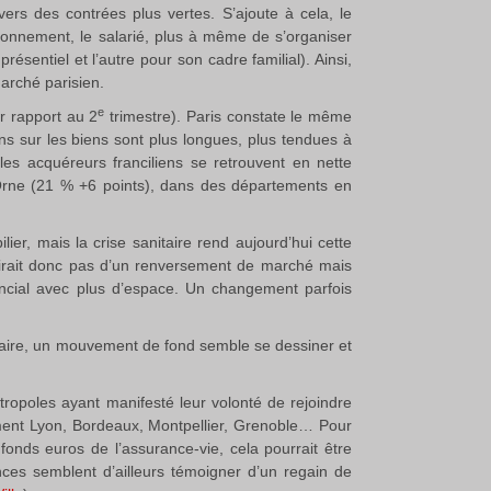
rs des contrées plus vertes. S’ajoute à cela, le
ionnement, le salarié, plus à même de s’organiser
résentiel et l’autre pour son cadre familial). Ainsi,
arché parisien.
e
r rapport au 2
trimestre). Paris constate le même
ns sur les biens sont plus longues, plus tendues à
les acquéreurs franciliens se retrouvent en nette
’Orne (21 % +6 points), dans des départements en
er, mais la crise sanitaire rend aujourd’hui cette
agirait donc pas d’un renversement de marché mais
incial avec plus d’espace. Un changement parfois
taire, un mouvement de fond semble se dessiner et
tropoles ayant manifesté leur volonté de rejoindre
amment Lyon, Bordeaux, Montpellier, Grenoble… Pour
onds euros de l’assurance-vie, cela pourrait être
nces semblent d’ailleurs témoigner d’un regain de