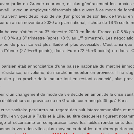
vec jardin en Grande couronne, et plus généralement les urbains ve
avail : avec un employeur désormais plus ouvert à ce mode de fonct
 "au vert" avec deux lieux de vie (l’un proche de son lieu de travail en p
sur un an en novembre 2020 au plan national, il chute de 18 % sur le m
e
 la hausse s’atténue au 3
trimestre 2020 en Île-de-France (+0,5 % pa
e
er
e +6,9 % au 3
trimestre (après +8 % au 1
trimestre). Les négociatio
u de province est plus fluide et plus accessible. C’est ainsi que 
s l’Yonne (27 %/+9 points), dans l’Eure (22 % +6 points) ou dans l
parisien était annonciatrice d’une baisse nationale du marché immobili
 résistance, en volume, du marché immobilier en province. Il ne s’
ilier plus proche de la nature tout en restant connecté, plus prov
.
ateur d’un changement de mode de vie décidé en amont de la crise sani
 d’utilisateurs en province ou en Grande couronne plutôt qu’à Paris.
crise sanitaire perdurera au regard des huit intercommunalités et mé
d’hui en vigueur à Paris et à Lille, au titre desquelles figurent not
fuge et sécurisante en comparaison avec les faibles rendements des f
tissements vers des villes plus moyennes dont les dernières performa