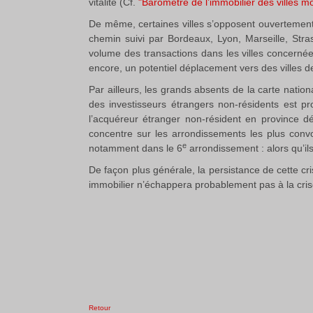
vitalité (Cf.
"Baromètre de l’immobilier des villes 
De même, certaines villes s’opposent ouvertement à
chemin suivi par Bordeaux, Lyon, Marseille, Str
volume des transactions dans les villes concernée
encore, un potentiel déplacement vers des villes de
Par ailleurs, les grands absents de la carte natio
des investisseurs étrangers non-résidents est p
l’acquéreur étranger non-résident en province d
concentre sur les arrondissements les plus conv
e
notamment dans le 6
arrondissement : alors qu’il
De façon plus générale, la persistance de cette 
immobilier n’échappera probablement pas à la cri
Retour