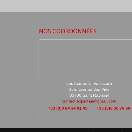
NOS COORDONNÉES
Les Ecureuils, Valescure
335, avenue des Pins
83700 Saint Raphaël
contact.expertae@gmail.com
+33 (0)9 84 34 01 45
+33 (0)6 50 76 66