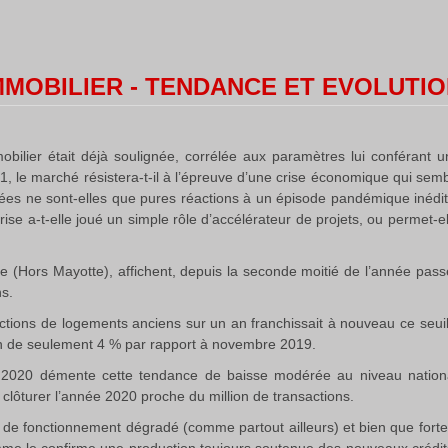
MOBILIER - TENDANCE ET EVOLUTION
bilier était déjà soulignée, corrélée aux paramètres lui conférant un
le marché résistera-t-il à l’épreuve d’une crise économique qui semble
s ne sont-elles que pures réactions à un épisode pandémique inédit
crise a-t-elle joué un simple rôle d’accélérateur de projets, ou permet
 (Hors Mayotte), affichent, depuis la seconde moitié de l’année passée
ns.
ctions de logements anciens sur un an franchissait à nouveau ce seuil
on de seulement 4 % par rapport à novembre 2019.
 2020 démente cette tendance de baisse modérée au niveau national
 clôturer l’année 2020 proche du million de transactions.
de fonctionnement dégradé (comme partout ailleurs) et bien que forteme