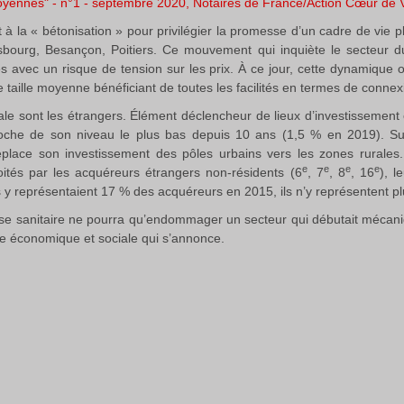
moyennes" - n°1 - septembre 2020, Notaires de France/Action Cœur de V
 la « bétonisation » pour privilégier la promesse d’un cadre de vie pl
asbourg, Besançon, Poitiers. Ce mouvement qui inquiète le secteur 
s avec un risque de tension sur les prix. À ce jour, cette dynamique
 taille moyenne bénéficiant de toutes les facilités en termes de connex
nale sont les étrangers. Élément déclencheur de lieux d’investissement 
roche de son niveau le plus bas depuis 10 ans (1,5 % en 2019). Su
éplace son investissement des pôles urbains vers les zones rurales.
e
e
e
e
oités par les acquéreurs étrangers non-résidents (6
, 7
, 8
, 16
), l
s y représentaient 17 % des acquéreurs en 2015, ils n’y représentent p
crise sanitaire ne pourra qu’endommager un secteur qui débutait méc
se économique et sociale qui s’annonce.