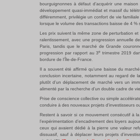
bourguignonnes à défaut d’acquérir une maison a
développement quasi-immédiat et massif du télétr
différemment, privilégie un confort de vie familiale
lorsque le volume des transactions baisse de 4 % 
Les prix suivent la même zone de perturbation et
ralentissement, avec une progression annuelle d
Paris, tandis que le marché de Grande couronne o
e
progression par rapport au 3
trimestre 2019 dan
bordure de l’Île-de-France.
Il a souvent été affirmé qu’une baisse du marché 
conclusion incertaine, notamment au regard de la
plutôt d’un déplacement de marché vers un immob
alimenté par la recherche d’un double cadre de vie
Prise de conscience collective ou simple accélér
conduire à des nouveaux projets d’investisseurs ou
Restent à savoir si ce mouvement consécutif à la 
l’expérimentation d’encadrement des loyers aujour
ceux qui avaient dédié à la pierre une valeur re
dissuasif, sauf à déplacer leurs projets d’inves