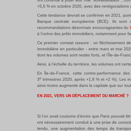
ont continué à jouer leur rôle "solvabilisateur", 
+5,5 % en octobre 2020, avec des renégociations de
Cette tendance devrait se confirmer en 2021, porté
Banque centrale européenne (BCE). Ils sont au
recommandations désormais encourageantes du
à l’octroi des prêts immobiliers, notamment pour f
Ce premier constat rassure : un fléchissement des
immobilière en particulier - entre mars et mai 202
dont les volumes sont restés forts, et l’Île-de-Fra
Ainsi, à l’échelle du territoire, les volumes ont cer
En Île-de-France, cette contre-performance des
e
3
trimestres 2020, après +1,8 % et +2 %). Les in
ainsi moins augmenté dans la capitale que sur toute
EN 2021, VERS UN DÉPLACEMENT DU MARCHÉ ?
Si l’on avait coutume d’écrire que Paris pouvait êt
ont nécessairement conduit à une prise de conscie
tendu, une augmentation des temps de transpor