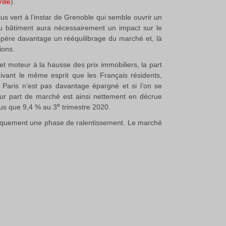
ille
).
us vert à l’instar de Grenoble qui semble ouvrir un
du bâtiment aura nécessairement un impact sur le
 opère davantage un rééquilibrage du marché et, là
ions.
et moteur à la hausse des prix immobiliers, la part
ivant le même esprit que les Français résidents,
 Paris n’est pas davantage épargné et si l’on se
eur part de marché est ainsi nettement en décrue
e
lus que 9,4 % au 3
trimestre 2020.
aniquement une phase de ralentissement. Le marché