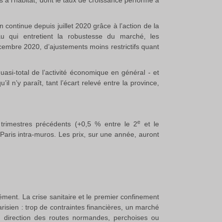
 à l’habitat, dont le taux de croissance performe à
continue depuis juillet 2020 grâce à l’action de la
au qui entretient la robustesse du marché, les
écembre 2020, d’ajustements moins restrictifs quant
asi-total de l’activité économique en général - et
 n’y paraît, tant l’écart relevé entre la province,
e
 trimestres précédents (+0,5 % entre le 2
et le
aris intra-muros. Les prix, sur une année, auront
sément. La crise sanitaire et le premier confinement
isien : trop de contraintes financières, un marché
 direction des routes normandes, perchoises ou