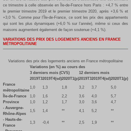
ce trimestre à celle observée en Île-de-France hors Paris : +4,7 % entre
le premier trimestre 2019 et le premier trimestre 2020, après +3,6 % et
+3,0 %. Comme pour l’Île-de-France, ce sont les prix des appartements
qui sont les plus dynamiques (+6,0 % sur l’année), même si ceux des
maisons augmentent également de façon soutenue (+4,1 %).
VARIATIONS DES PRIX DES LOGEMENTS ANCIENS EN FRANCE
MÉTROPOLITAINE
Variations des prix des logements anciens en France métropolitaine
Variations (en %) au cours des
3 derniers mois (CVS)
12 derniers mois
2019T3
2019T4(sd)
2020T1(p)
2019T3
2019T4(sd)
2020T1(p)
France
1,0
1,3
1,8
3,2
3,7
5,0
métropolitaine
Île-de-France
1,0
1,6
2,2
3,6
4,0
5,7
Province
1,0
1,2
1,7
3,0
3,6
4,7
- Auvergne-
1,5
1,4
**
4,1
5,2
**
Rhône-Alpes
- Hauts-de-
1,3
-0,4
**
2,5
1,9
**
France