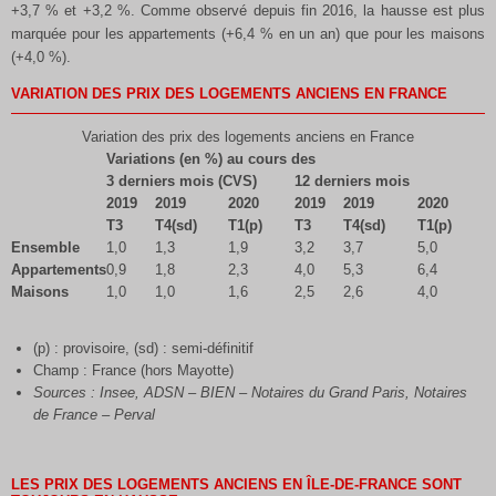
+3,7 % et +3,2 %. Comme observé depuis fin 2016, la hausse est plus
marquée pour les appartements (+6,4 % en un an) que pour les maisons
(+4,0 %).
VARIATION DES PRIX DES LOGEMENTS ANCIENS EN FRANCE
Variation des prix des logements anciens en France
Variations (en %) au cours des
3 derniers mois (CVS)
12 derniers mois
2019
2019
2020
2019
2019
2020
T3
T4(sd)
T1(p)
T3
T4(sd)
T1(p)
Ensemble
1,0
1,3
1,9
3,2
3,7
5,0
Appartements
0,9
1,8
2,3
4,0
5,3
6,4
Maisons
1,0
1,0
1,6
2,5
2,6
4,0
(p) : provisoire, (sd) : semi-définitif
Champ : France (hors Mayotte)
Sources : Insee, ADSN – BIEN – Notaires du Grand Paris, Notaires
de France – Perval
LES PRIX DES LOGEMENTS ANCIENS EN ÎLE-DE-FRANCE SONT