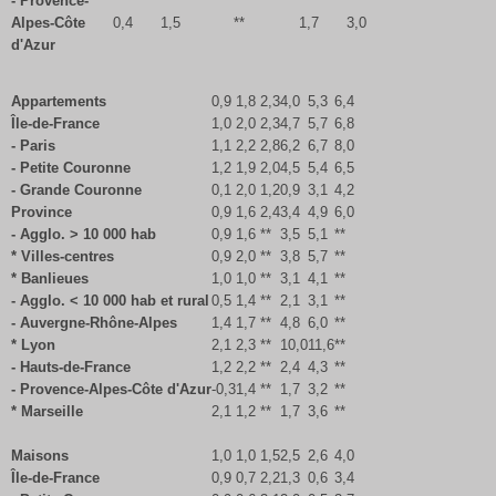
- Provence-
Alpes-Côte
0,4
1,5
**
1,7
3,0
d'Azur
Appartements
0,9
1,8
2,3
4,0
5,3
6,4
Île-de-France
1,0
2,0
2,3
4,7
5,7
6,8
- Paris
1,1
2,2
2,8
6,2
6,7
8,0
- Petite Couronne
1,2
1,9
2,0
4,5
5,4
6,5
- Grande Couronne
0,1
2,0
1,2
0,9
3,1
4,2
Province
0,9
1,6
2,4
3,4
4,9
6,0
- Agglo. > 10 000 hab
0,9
1,6
**
3,5
5,1
**
* Villes-centres
0,9
2,0
**
3,8
5,7
**
* Banlieues
1,0
1,0
**
3,1
4,1
**
- Agglo. < 10 000 hab et rural
0,5
1,4
**
2,1
3,1
**
- Auvergne-Rhône-Alpes
1,4
1,7
**
4,8
6,0
**
* Lyon
2,1
2,3
**
10,0
11,6
**
- Hauts-de-France
1,2
2,2
**
2,4
4,3
**
- Provence-Alpes-Côte d'Azur
-0,3
1,4
**
1,7
3,2
**
* Marseille
2,1
1,2
**
1,7
3,6
**
Maisons
1,0
1,0
1,5
2,5
2,6
4,0
Île-de-France
0,9
0,7
2,2
1,3
0,6
3,4