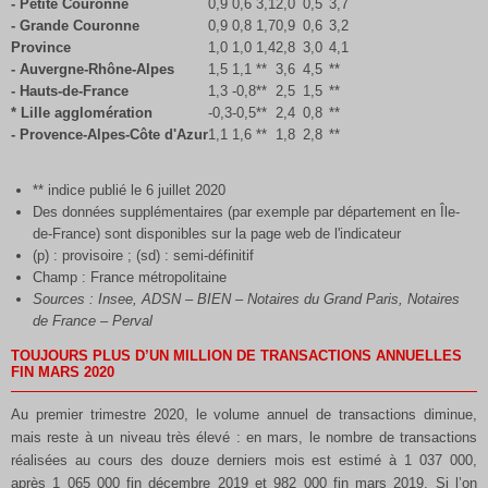
- Petite Couronne
0,9
0,6
3,1
2,0
0,5
3,7
- Grande Couronne
0,9
0,8
1,7
0,9
0,6
3,2
Province
1,0
1,0
1,4
2,8
3,0
4,1
- Auvergne-Rhône-Alpes
1,5
1,1
**
3,6
4,5
**
- Hauts-de-France
1,3
-0,8
**
2,5
1,5
**
* Lille agglomération
-0,3
-0,5
**
2,4
0,8
**
- Provence-Alpes-Côte d'Azur
1,1
1,6
**
1,8
2,8
**
** indice publié le 6 juillet 2020
Des données supplémentaires (par exemple par département en Île-
de-France) sont disponibles sur la page web de l'indicateur
(p) : provisoire ; (sd) : semi-définitif
Champ : France métropolitaine
Sources : Insee, ADSN – BIEN – Notaires du Grand Paris, Notaires
de France – Perval
TOUJOURS PLUS D’UN MILLION DE TRANSACTIONS ANNUELLES
FIN MARS 2020
Au premier trimestre 2020, le volume annuel de transactions diminue,
mais reste à un niveau très élevé : en mars, le nombre de transactions
réalisées au cours des douze derniers mois est estimé à 1 037 000,
après 1 065 000 fin décembre 2019 et 982 000 fin mars 2019. Si l’on