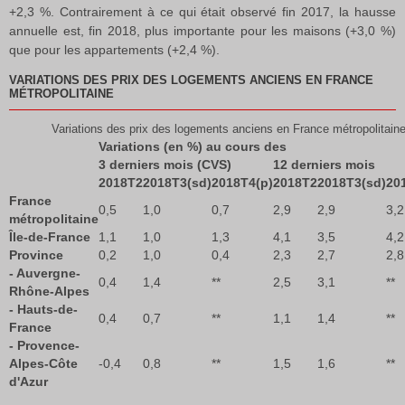
+2,3 %. Contrairement à ce qui était observé fin 2017, la hausse
annuelle est, fin 2018, plus importante pour les maisons (+3,0 %)
que pour les appartements (+2,4 %).
VARIATIONS DES PRIX DES LOGEMENTS ANCIENS EN FRANCE
MÉTROPOLITAINE
Variations des prix des logements anciens en France métropolitain
Variations (en %) au cours des
3 derniers mois (CVS)
12 derniers mois
2018T2
2018T3(sd)
2018T4(p)
2018T2
2018T3(sd)
20
France
0,5
1,0
0,7
2,9
2,9
3,2
métropolitaine
Île-de-France
1,1
1,0
1,3
4,1
3,5
4,2
Province
0,2
1,0
0,4
2,3
2,7
2,8
- Auvergne-
0,4
1,4
**
2,5
3,1
**
Rhône-Alpes
- Hauts-de-
0,4
0,7
**
1,1
1,4
**
France
- Provence-
Alpes-Côte
-0,4
0,8
**
1,5
1,6
**
d'Azur