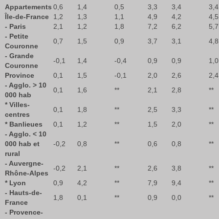
Appartements
0,6
1,4
0,5
3,3
3,4
3,4
Île-de-France
1,2
1,3
1,1
4,9
4,2
4,5
- Paris
2,1
1,2
1,8
7,2
6,2
5,7
- Petite
0,7
1,5
0,9
3,7
3,1
4,8
Couronne
- Grande
-0,1
1,4
-0,4
0,9
0,9
1,0
Couronne
Province
0,1
1,5
-0,1
2,0
2,6
2,4
- Agglo. > 10
0,1
1,6
**
2,1
2,8
**
000 hab
* Villes-
0,1
1,8
**
2,5
3,3
**
centres
* Banlieues
0,1
1,2
**
1,5
2,0
**
- Agglo. < 10
000 hab et
-0,2
0,8
**
0,6
0,8
**
rural
- Auvergne-
-0,2
2,1
**
2,6
3,8
**
Rhône-Alpes
* Lyon
0,9
4,2
**
7,9
9,4
**
- Hauts-de-
1,8
0,1
**
0,9
0,0
**
France
- Provence-