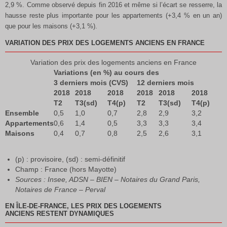
2,9 %. Comme observé depuis fin 2016 et même si l’écart se resserre, la
hausse reste plus importante pour les appartements (+3,4 % en un an)
que pour les maisons (+3,1 %).
VARIATION DES PRIX DES LOGEMENTS ANCIENS EN FRANCE
Variation des prix des logements anciens en France
Variations (en %) au cours des
3 derniers mois (CVS)
12 derniers mois
2018
2018
2018
2018
2018
2018
T2
T3(sd)
T4(p)
T2
T3(sd)
T4(p)
Ensemble
0,5
1,0
0,7
2,8
2,9
3,2
Appartements
0,6
1,4
0,5
3,3
3,3
3,4
Maisons
0,4
0,7
0,8
2,5
2,6
3,1
(p) : provisoire, (sd) : semi-définitif
Champ : France (hors Mayotte)
Sources : Insee, ADSN – BIEN – Notaires du Grand Paris,
Notaires de France – Perval
EN ÎLE-DE-FRANCE, LES PRIX DES LOGEMENTS
ANCIENS RESTENT DYNAMIQUES