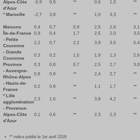
Alpes-Côte
-0,9
0,9
**
0,6
1,0
**
d'Azur
* Marseille
-2,7
3,8
**
1,0
3,3
**
Maisons
0,4
0,7
0,9
2,5
2,6
3,1
Île-de-France
0,9
0,4
1,7
2,5
2,0
3,5
- Petite
2,2
0,7
2,2
3,9
3,5
5,4
Couronne
- Grande
0,3
0,2
1,5
1,9
1,3
2,6
Couronne
Province
0,3
0,8
0,7
2,5
2,7
3,0
- Auvergne-
0,8
0,9
**
2,4
2,7
**
Rhône-Alpes
- Hauts-de-
0,2
0,8
**
1,1
1,7
**
France
* Lille
2,3
1,6
**
3,8
4,2
**
agglomération
- Provence-
Alpes-Côte
0,1
0,6
**
2,3
2,3
**
d'Azur
** indice publié le 1er avril 2019.