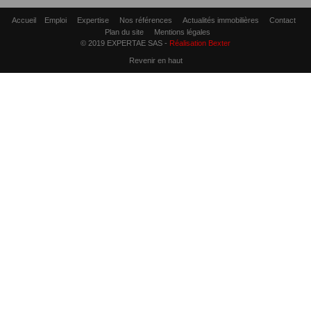
Accueil
Emploi
Expertise
Nos références
Actualités immobilières
Contact
Plan du site
Mentions légales
© 2019 EXPERTAE SAS -
Réalisation Bexter
Revenir en haut