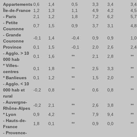
Appartements
0,6
1,4
0,5
3,3
3,4
3,4
Île-de-France
1,2
1,3
1,1
4,9
4,2
4,5
- Paris
2,1
1,2
1,8
7,2
6,2
5,7
- Petite
0,7
1,5
0,9
3,7
3,1
4,8
Couronne
- Grande
-0,1
1,4
-0,4
0,9
0,9
1,0
Couronne
Province
0,1
1,5
-0,1
2,0
2,6
2,4
- Agglo. > 10
0,1
1,6
**
2,1
2,8
**
000 hab
* Villes-
0,1
1,8
**
2,5
3,3
**
centres
* Banlieues
0,1
1,2
**
1,5
2,0
**
- Agglo. < 10
000 hab et
-0,2
0,8
**
0,6
0,8
**
rural
- Auvergne-
-0,2
2,1
**
2,6
3,8
**
Rhône-Alpes
* Lyon
0,9
4,2
**
7,9
9,4
**
- Hauts-de-
1,8
0,1
**
0,9
0,0
**
France
- Provence-