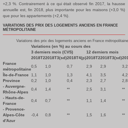
+2,3 %. Contrairement à ce qui était observé fin 2017, la hausse
annuelle est, fin 2018, plus importante pour les maisons (+3,0 %)
que pour les appartements (+2,4 %).
VARIATIONS DES PRIX DES LOGEMENTS ANCIENS EN FRANCE
MÉTROPOLITAINE
Variations des prix des logements anciens en France métropolitain
Variations (en %) au cours des
3 derniers mois (CVS)
12 derniers mois
2018T2
2018T3(sd)
2018T4(p)
2018T2
2018T3(sd)
20
France
0,5
1,0
0,7
2,9
2,9
3,2
métropolitaine
Île-de-France
1,1
1,0
1,3
4,1
3,5
4,2
Province
0,2
1,0
0,4
2,3
2,7
2,8
- Auvergne-
0,4
1,4
**
2,5
3,1
**
Rhône-Alpes
- Hauts-de-
0,4
0,7
**
1,1
1,4
**
France
- Provence-
Alpes-Côte
-0,4
0,8
**
1,5
1,6
**
d'Azur