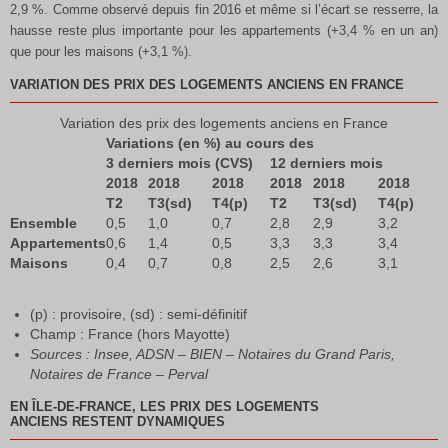
2,9 %. Comme observé depuis fin 2016 et même si l’écart se resserre, la
hausse reste plus importante pour les appartements (+3,4 % en un an)
que pour les maisons (+3,1 %).
VARIATION DES PRIX DES LOGEMENTS ANCIENS EN FRANCE
Variation des prix des logements anciens en France
Variations (en %) au cours des
3 derniers mois (CVS)
12 derniers mois
2018
2018
2018
2018
2018
2018
T2
T3(sd)
T4(p)
T2
T3(sd)
T4(p)
Ensemble
0,5
1,0
0,7
2,8
2,9
3,2
Appartements
0,6
1,4
0,5
3,3
3,3
3,4
Maisons
0,4
0,7
0,8
2,5
2,6
3,1
(p) : provisoire, (sd) : semi-définitif
Champ : France (hors Mayotte)
Sources : Insee, ADSN – BIEN – Notaires du Grand Paris,
Notaires de France – Perval
EN ÎLE-DE-FRANCE, LES PRIX DES LOGEMENTS
ANCIENS RESTENT DYNAMIQUES