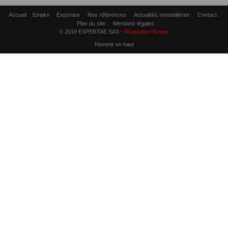
Accueil
Emploi
Expertise
Nos références
Actualités immobilières
Contact
Plan du site
Mentions légales
© 2019 EXPERTAE SAS -
Réalisation Bexter
Revenir en haut