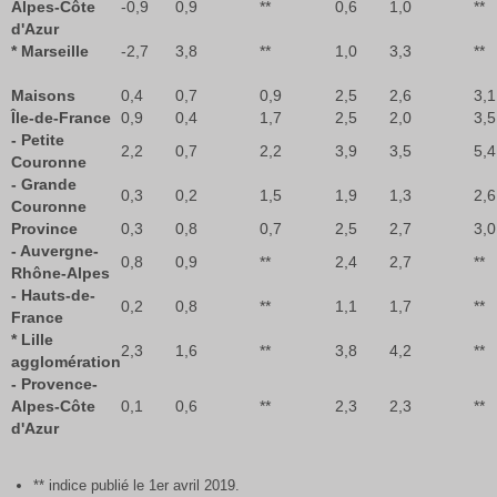
Alpes-Côte
-0,9
0,9
**
0,6
1,0
**
d'Azur
* Marseille
-2,7
3,8
**
1,0
3,3
**
Maisons
0,4
0,7
0,9
2,5
2,6
3,1
Île-de-France
0,9
0,4
1,7
2,5
2,0
3,5
- Petite
2,2
0,7
2,2
3,9
3,5
5,4
Couronne
- Grande
0,3
0,2
1,5
1,9
1,3
2,6
Couronne
Province
0,3
0,8
0,7
2,5
2,7
3,0
- Auvergne-
0,8
0,9
**
2,4
2,7
**
Rhône-Alpes
- Hauts-de-
0,2
0,8
**
1,1
1,7
**
France
* Lille
2,3
1,6
**
3,8
4,2
**
agglomération
- Provence-
Alpes-Côte
0,1
0,6
**
2,3
2,3
**
d'Azur
** indice publié le 1er avril 2019.