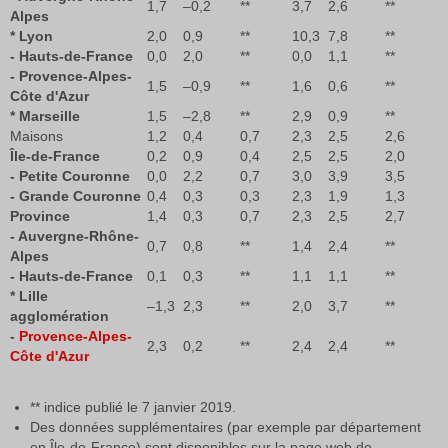
1,7
–0,2
**
3,7
2,6
**
Alpes
* Lyon
2,0
0,9
**
10,3
7,8
**
- Hauts-de-France
0,0
2,0
**
0,0
1,1
**
- Provence-Alpes-
1,5
–0,9
**
1,6
0,6
**
Côte d'Azur
* Marseille
1,5
–2,8
**
2,9
0,9
**
Maisons
1,2
0,4
0,7
2,3
2,5
2,6
Île-de-France
0,2
0,9
0,4
2,5
2,5
2,0
- Petite Couronne
0,0
2,2
0,7
3,0
3,9
3,5
- Grande Couronne
0,4
0,3
0,3
2,3
1,9
1,3
Province
1,4
0,3
0,7
2,3
2,5
2,7
- Auvergne-Rhône-
0,7
0,8
**
1,4
2,4
**
Alpes
- Hauts-de-France
0,1
0,3
**
1,1
1,1
**
* Lille
–1,3
2,3
**
2,0
3,7
**
agglomération
-
Provence-Alpes-
2,3
0,2
**
2,4
2,4
**
Côte d'Azur
** indice publié le 7 janvier 2019.
Des données supplémentaires (par exemple par département
en Île-de-France) sont disponibles sur la page web de