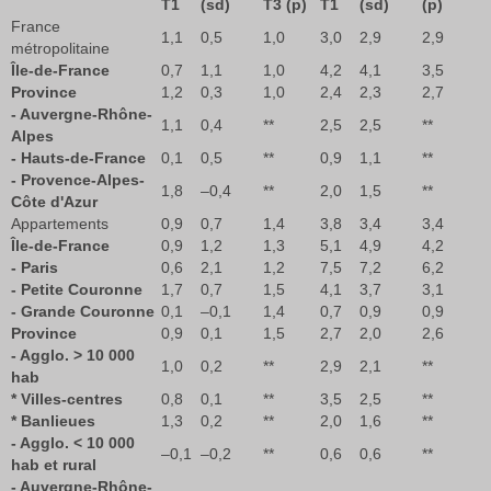
T1
(sd)
T3 (p)
T1
(sd)
(p)
France
1,1
0,5
1,0
3,0
2,9
2,9
métropolitaine
Île-de-France
0,7
1,1
1,0
4,2
4,1
3,5
Province
1,2
0,3
1,0
2,4
2,3
2,7
- Auvergne-Rhône-
1,1
0,4
**
2,5
2,5
**
Alpes
- Hauts-de-France
0,1
0,5
**
0,9
1,1
**
- Provence-Alpes-
1,8
–0,4
**
2,0
1,5
**
Côte d'Azur
Appartements
0,9
0,7
1,4
3,8
3,4
3,4
Île-de-France
0,9
1,2
1,3
5,1
4,9
4,2
- Paris
0,6
2,1
1,2
7,5
7,2
6,2
- Petite Couronne
1,7
0,7
1,5
4,1
3,7
3,1
- Grande Couronne
0,1
–0,1
1,4
0,7
0,9
0,9
Province
0,9
0,1
1,5
2,7
2,0
2,6
- Agglo. > 10 000
1,0
0,2
**
2,9
2,1
**
hab
* Villes-centres
0,8
0,1
**
3,5
2,5
**
* Banlieues
1,3
0,2
**
2,0
1,6
**
- Agglo. < 10 000
–0,1
–0,2
**
0,6
0,6
**
hab et rural
- Auvergne-Rhône-