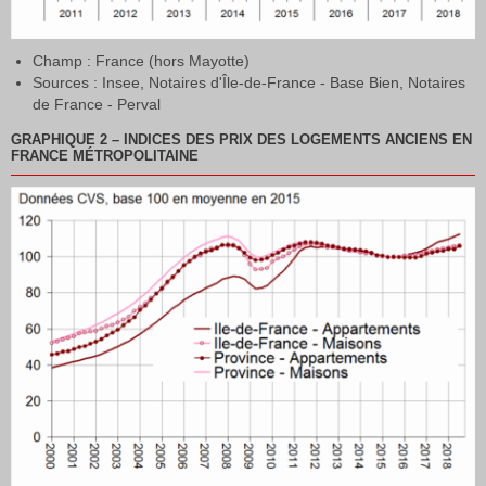
Champ : France (hors Mayotte)
Sources : Insee, Notaires d'Île-de-France - Base Bien, Notaires
de France - Perval
GRAPHIQUE 2
–
INDICES DES PRIX DES LOGEMENTS ANCIENS EN
FRANCE MÉTROPOLITAINE