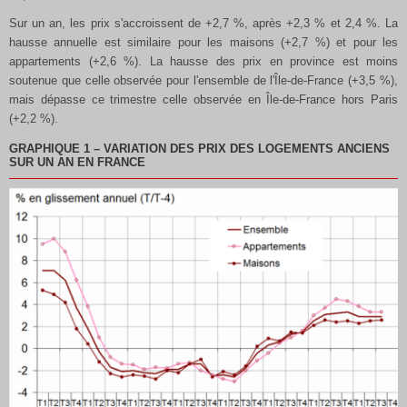
Sur un an, les prix s'accroissent de +2,7 %, après +2,3 % et 2,4 %. La
hausse annuelle est similaire pour les maisons (+2,7 %) et pour les
appartements (+2,6 %). La hausse des prix en province est moins
soutenue que celle observée pour l'ensemble de l'Île-de-France (+3,5 %),
mais dépasse ce trimestre celle observée en Île-de-France hors Paris
(+2,2 %).
GRAPHIQUE 1
–
VARIATION DES PRIX DES LOGEMENTS ANCIENS
SUR UN AN EN FRANCE