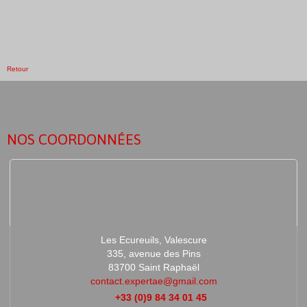
Retour
NOS COORDONNÉES
Les Ecureuils, Valescure
335, avenue des Pins
83700 Saint Raphaël
contact.expertae@gmail.com
+33 (0)9 84 34 01 45