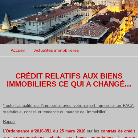
Accueil
Actualités immobilières
CRÉDIT RELATIFS AUX BIENS
IMMOBILIERS CE QUI A CHANGÉ...
'Toute l’actualité sur l'immobilier avec votre expert immobilier en PACA,
statistique, conseil et tendance du marché de l'immobilier'
Rappel
L’
Ordonnance n°2016-351 du 25 mars 2016
sur les
contrats de crédit
aux consommateurs
relatifs aux biens immobiliers à usage