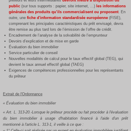
prêteurs et leurs intermédiaires
devront mettre à disposition du
public
(sur tous supports : papier, site internet, …)
les informations
générales des produits qu’ils commercialisent ou proposent
. En
outre, une
fiche d'information standardisée européenne
(FISE),
comprenant les principales caractéristiques du prêt envisagé, devra
être remise au plus tard lors de l’émission de l’offre de crédit.
Encadrement de l’analyse de la solvabilité de l’emprunteur
Devoirs d’explication et de mise en garde
Évaluation du bien immobilier
Service particulier de conseil
Nouvelles modalités de calcul pour le taux effectif global (TEG), qui
devient le taux annuel effectif global (TAEG)
Exigences de compétences professionnelles pour les représentants
du prêteur
Extrait de l'Ordonnance
«
Évaluation
du bien immobilier
« Art. L. 313-20.-Lorsque le prêteur procède ou fait procéder à l'évaluation
du bien immobilier à usage d'habitation financé à l'aide d'un prêt
mentionné à l'article L. 313-1, il veille à ce que :
« 1° Celle-ci soit réalisée par un expert en évaluation immobilière justifiant