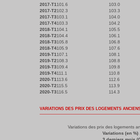
2017-T1
101.6
103.0
2017-T2
102.3
103.3
2017-T3
103.1
104.0
2017-T4
103.3
104.2
2018-T1
104.1
105.5
2018-T2
104.4
106.1
2018-T3
105.8
106.8
2018-T4
105.9
107.6
2019-T1
107.1
108.1
2019-T2
108.3
108.8
2019-T3
109.4
109.8
2019-T4
111.1
110.8
2020-T1
113.6
112.6
2020-T2
115.5
113.9
2020-T3
116.5
114.3
VARIATIONS DES PRIX DES LOGEMENTS ANCIEN
Variations des prix des logements a
Variations (en %)
3 derniers mois (