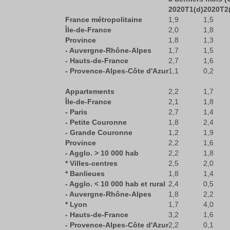
2020T1(d)
2020T2
France métropolitaine
1,9
1,5
Île-de-France
2,0
1,8
Province
1,8
1,3
- Auvergne-Rhône-Alpes
1,7
1,5
- Hauts-de-France
2,7
1,6
- Provence-Alpes-Côte d'Azur
1,1
0,2
Appartements
2,2
1,7
Île-de-France
2,1
1,8
- Paris
2,7
1,4
- Petite Couronne
1,8
2,4
- Grande Couronne
1,2
1,9
Province
2,2
1,6
- Agglo. > 10 000 hab
2,2
1,8
* Villes-centres
2,5
2,0
* Banlieues
1,8
1,4
- Agglo. < 10 000 hab et rural
2,4
0,5
- Auvergne-Rhône-Alpes
1,8
2,2
* Lyon
1,7
4,0
- Hauts-de-France
3,2
1,6
- Provence-Alpes-Côte d'Azur
2,2
0,1