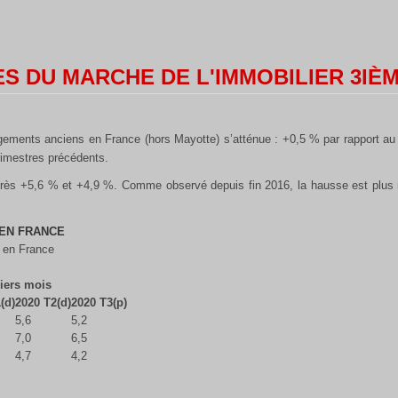
S DU MARCHE DE L'IMMOBILIER 3IÈM
ogements anciens en France (hors Mayotte) s’atténue : +0,5 % par rapport au
rimestres précédents.
après +5,6 % et +4,9 %. Comme observé depuis fin 2016, la hausse est plu
 EN FRANCE
s en France
iers mois
(d)
2020 T2(d)
2020 T3(p)
5,6
5,2
7,0
6,5
4,7
4,2