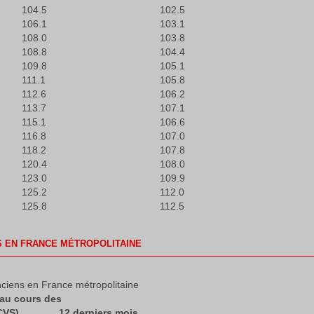
104.5
102.5
106.1
103.1
108.0
103.8
108.8
104.4
109.8
105.1
111.1
105.8
112.6
106.2
113.7
107.1
115.1
106.6
116.8
107.0
118.2
107.8
120.4
108.0
123.0
109.9
125.2
112.0
125.8
112.5
S EN FRANCE MÉTROPOLITAINE
nciens en France métropolitaine
 au cours des
CVS)
12 derniers mois