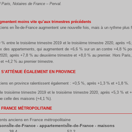
Paris, Notaires de France – Perval.
ugmentent moins vite qu’aux trimestres précédents
ciens en Île-de-France augmentent une nouvelle fois, mais à un rythme plus f
0 % entre le troisième trimestre 2019 et le troisième trimestre 2020, après 
ix des appartements, qui augmentent de +6,6 % sur un an contre +4,8 % pou
2020, après +7,8 % au deuxième trimestre et +8,0 % au premier. Hors Paris,
et +4,2 % au premier trimestre.
S S’ATTÉNUE ÉGALEMENT EN PROVINCE
ciens en province ralentissent également : +0,5 %, après +1,3 % et +1,8 %.
le troisième trimestre 2019 et le troisième trimestre 2020, après +5,3 % et
ue celle des maisons (+4,1 %).
N FRANCE MÉTROPOLITAINE
ents anciens en France métropolitaine
isons
Île-de-France - appartements
Île-de-France - maisons
38.4
52.2