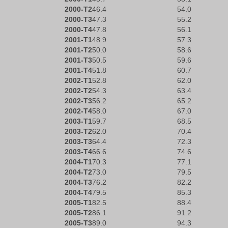
2000-T2
46.4
54.0
2000-T3
47.3
55.2
2000-T4
47.8
56.1
2001-T1
48.9
57.3
2001-T2
50.0
58.6
2001-T3
50.5
59.6
2001-T4
51.8
60.7
2002-T1
52.8
62.0
2002-T2
54.3
63.4
2002-T3
56.2
65.2
2002-T4
58.0
67.0
2003-T1
59.7
68.5
2003-T2
62.0
70.4
2003-T3
64.4
72.3
2003-T4
66.6
74.6
2004-T1
70.3
77.1
2004-T2
73.0
79.5
2004-T3
76.2
82.2
2004-T4
79.5
85.3
2005-T1
82.5
88.4
2005-T2
86.1
91.2
2005-T3
89.0
94.3