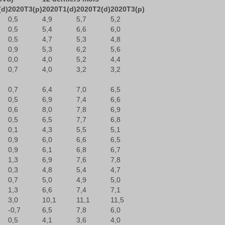
(d)
2020T3(p)
2020T1(d)
2020T2(d)
2020T3(p)
0,5
4,9
5,7
5,2
0,5
5,4
6,6
6,0
0,5
4,7
5,3
4,8
0,9
5,3
6,2
5,6
0,0
4,0
5,2
4,4
0,7
4,0
3,2
3,2
0,7
6,4
7,0
6,5
0,5
6,9
7,4
6,6
0,6
8,0
7,8
6,9
0,5
6,5
7,7
6,8
0,1
4,3
5,5
5,1
0,9
6,0
6,6
6,5
0,9
6,1
6,8
6,7
1,3
6,9
7,6
7,8
0,3
4,8
5,4
4,7
0,7
5,0
4,9
5,0
1,3
6,6
7,4
7,1
3,0
10,1
11,1
11,5
-0,7
6,5
7,8
6,0
0,5
4,1
3,6
4,0