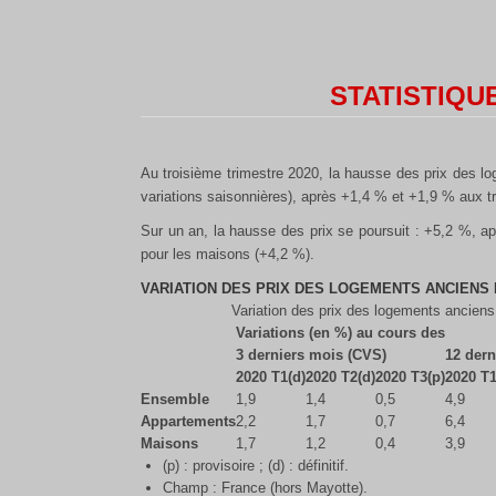
STATISTIQUE
Au troisième trimestre 2020, la hausse des prix des l
variations saisonnières), après +1,4 % et +1,9 % aux t
Sur un an, la hausse des prix se poursuit : +5,2 %, 
pour les maisons (+4,2 %).
VARIATION DES PRIX DES LOGEMENTS ANCIENS
Variation des prix des logements ancien
Variations (en %) au cours des
3 derniers mois (CVS)
12 dern
2020 T1(d)
2020 T2(d)
2020 T3(p)
2020 T1
Ensemble
1,9
1,4
0,5
4,9
Appartements
2,2
1,7
0,7
6,4
Maisons
1,7
1,2
0,4
3,9
(p) : provisoire ; (d) : définitif.
Champ : France (hors Mayotte).